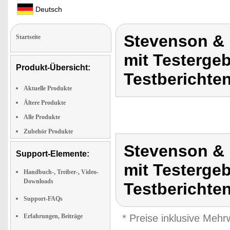
Deutsch
Stevenson &
Startseite
mit Testerge
Produkt-Übersicht:
Testberichte
Aktuelle Produkte
Ältere Produkte
Alle Produkte
Zubehör Produkte
Stevenson &
Support-Elemente:
mit Testerge
Handbuch-, Treiber-, Video-
Downloads
Testberichte
Support-FAQs
Erfahrungen, Beiträge
* Preise inklusive Meh