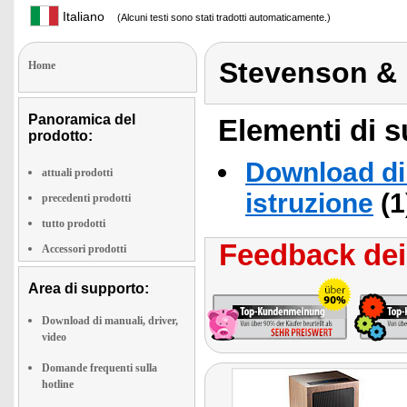
Italiano
(Alcuni testi sono stati tradotti automaticamente.)
Stevenson &
Home
Panoramica del
Elementi di s
prodotto:
Download di 
attuali prodotti
istruzione
(1
precedenti prodotti
tutto prodotti
Feedback dei 
Accessori prodotti
Area di supporto:
Download di manuali, driver,
video
Domande frequenti sulla
hotline