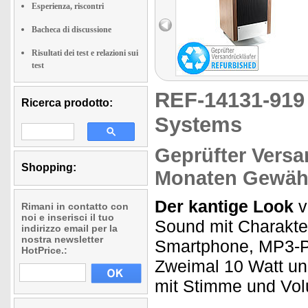
Esperienza, riscontri
Bacheca di discussione
Risultati dei test e relazioni sui
test
REF-14131-91
Ricerca prodotto:
Systems
Geprüfter Versa
Shopping:
Monaten Gewähr
Der kantige Look
v
Rimani in contatto con
noi e inserisci il tuo
Sound mit Charakte
indirizzo email per la
nostra newsletter
Smartphone, MP3-Pl
HotPrice.:
Zweimal 10 Watt u
mit Stimme und Vo