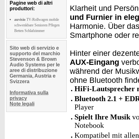
Pagine web di altri
Klarheit und Persön
produttori:
und Furnier in ele
auvisio
TV-Rollwagen mobile
Harmonie. Über da
schwenkbare Senioren Pflegen
Betten Schlafzimmer
Smartphone oder reg
Sito web di servizio e
Hinter einer dezen
supporto del marchio
Stevenson & Brown
AUX-Eingang
verbo
Audio Systems per le
während der Musik
aree di distribuzione
Germania, Austria e
ohne Bluetooth find
Svizzera
HiFi-Lautsprecher 
Informativa sulla
Bluetooth 2.1 + ED
privacy
Note legali
Player
Spielt Ihre Musik
vo
Notebook
Kompatibel mit allen