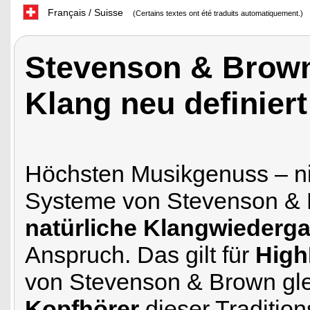
Français / Suisse
(Certains textes ont été traduits automatiquement.)
Stevenson & Brown
Klang neu definiert
Höchsten Musikgenuss – ni
Systeme von Stevenson &
natürliche Klangwiederg
Anspruch. Das gilt für
High
von Stevenson & Brown gl
Kopfhörer
dieser Traditio